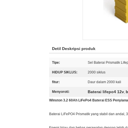
Detil Deskripsi produk
Tipe:
Sel Baterai Prismatik Life
HIDUP SIKLUS:
2000 siklus
fitur:
Daur dalam 2000 kali
Baterai lifepo4 12v
b
Menyoroti:
,
Winston 3.2 60Ah LiFePo4 Baterai ESS Penyian
Baterai LiFePO4 Prismatik yang stabil dan andal,
Energi hijau dan bebas perawatan dengan lebih da