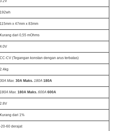
3.2V
192wh
115mm x 47mm x 83mm
Kurang dari 0,55 mOhms
4.0V
CC-CV (Tegangan konstan dengan arus terbatas)
2.4kg
30A Max.
30A Maks.
180A
180A
180A Max.
180A Maks.
600A
600A
2.8V
Kurang dari 1%
-20-60 derajat