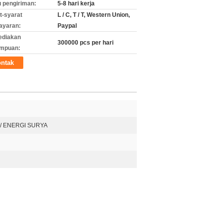
 pengiriman:
5-8 hari kerja
t-syarat
L / C, T / T, Western Union,
ayaran:
Paypal
ediakan
300000 pcs per hari
mpuan:
ntak
GV / ENERGI SURYA