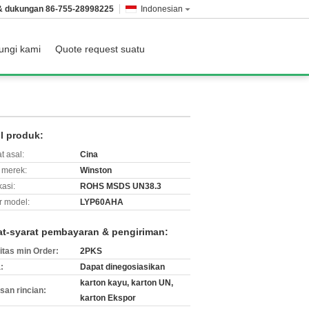
 & dukungan
86-755-28998225
Indonesian
ungi kami
Quote request suatu
il produk:
t asal:
Cina
merek:
Winston
kasi:
ROHS MSDS UN38.3
 model:
LYP60AHA
at-syarat pembayaran & pengiriman:
itas min Order:
2PKS
:
Dapat dinegosiasikan
karton kayu, karton UN,
an rincian:
karton Ekspor