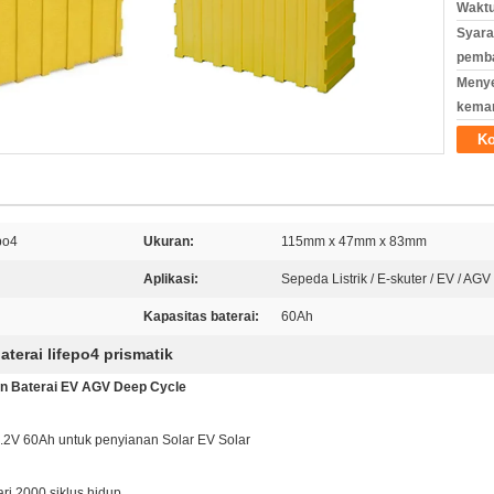
Waktu
Syara
pemb
Meny
kema
Ko
po4
Ukuran:
115mm x 47mm x 83mm
Aplikasi:
Sepeda Listrik / E-skuter / EV / A
Kapasitas baterai:
60Ah
aterai lifepo4 prismatik
an Baterai EV AGV Deep Cycle
 3.2V 60Ah untuk penyianan Solar EV Solar
ri 2000 siklus hidup