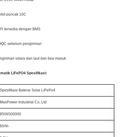
ebit puncak 10C
DIY tersedia dengan BMS
n OQC sebelum pengiriman
ngiriman udara dan laut dan bea masuk
smatik LiFePO4 Spesifikasi:
Spesifikasi Baterai Solar LiFePo4
MaxPower Industrial Co, Ltd
8506500000
60Ah