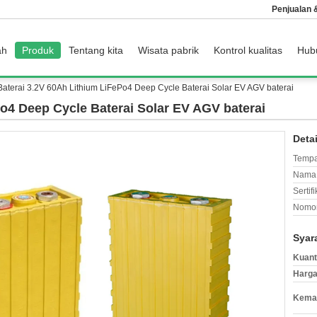
Penjualan
ah
Produk
Tentang kita
Wisata pabrik
Kontrol kualitas
Hub
Baterai 3.2V 60Ah Lithium LiFePo4 Deep Cycle Baterai Solar EV AGV baterai
Po4 Deep Cycle Baterai Solar EV AGV baterai
Deta
Tempa
Nama 
Sertifi
Nomor
Syar
Kuant
Harga
Kemas