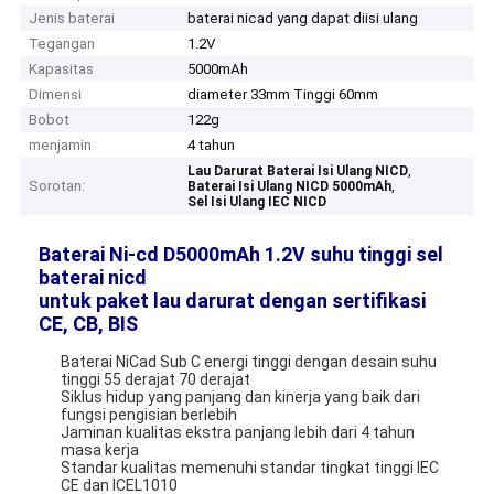
Jenis baterai
baterai nicad yang dapat diisi ulang
Tegangan
1.2V
Kapasitas
5000mAh
Dimensi
diameter 33mm Tinggi 60mm
Bobot
122g
menjamin
4 tahun
,
Lau Darurat Baterai Isi Ulang NICD
Sorotan:
,
Baterai Isi Ulang NICD 5000mAh
Sel Isi Ulang IEC NICD
Baterai Ni-cd D5000mAh 1.2V suhu tinggi sel
baterai nicd
untuk paket lau darurat dengan sertifikasi
CE, CB, BIS
Baterai NiCad Sub C energi tinggi dengan desain suhu
tinggi 55 derajat 70 derajat
Siklus hidup yang panjang dan kinerja yang baik dari
fungsi pengisian berlebih
Jaminan kualitas ekstra panjang lebih dari 4 tahun
masa kerja
Standar kualitas memenuhi standar tingkat tinggi IEC
CE dan ICEL1010