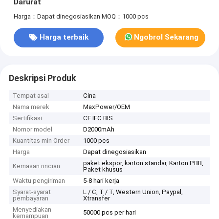
Darurat
Harga：Dapat dinegosiasikan
MOQ：1000 pcs
Harga terbaik
Ngobrol Sekarang
Deskripsi Produk
Tempat asal
Cina
Nama merek
MaxPower/OEM
Sertifikasi
CE IEC BIS
Nomor model
D2000mAh
Kuantitas min Order
1000 pcs
Harga
Dapat dinegosiasikan
paket ekspor, karton standar, Karton PBB,
Kemasan rincian
Paket khusus
Waktu pengiriman
5-8 hari kerja
Syarat-syarat
L / C, T / T, Western Union, Paypal,
pembayaran
Xtransfer
Menyediakan
50000 pcs per hari
kemampuan