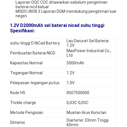
Laporan OQC COC ditawarkan sebelum pengiriman
baterai nicd keluar
MSDS UN38.3 Laporan DGM mendukung pengiriman luar
negeri
1.2V D2000mAh sel baterai nicad suhu tinggi
Spesifikasi:
Lau Darurat Sel Baterai
suhu tinggi D NiCad Battery
1.2V
MaxPower Industrial Co.,
Pembuatan Baterai NICD
Ltd
Kapasitas Normal
5000mAh
Tegangan Normal
1.2V
Pelepasan tegangan putus
1.0V
Kode HS
8507500000
Trickle charge
0,03C-0,05C
Metode Pengisian
Muatan Arus Konstan
Diameter 33mm Tinggi
Dimensi
60mm