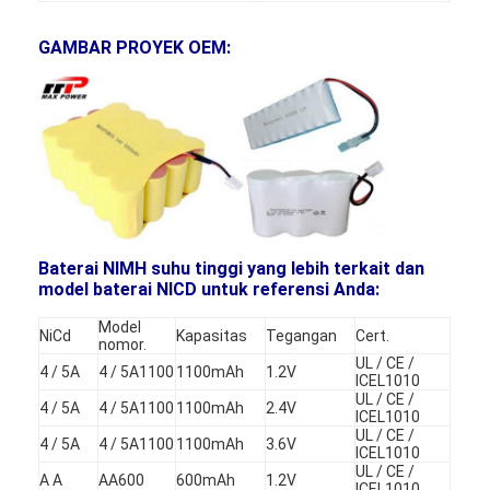
Tur Pabrik
GAMBAR PROYEK OEM:
Kontrol kualitas
Hubungi kami
Berita
Ngobrol Sekarang
Baterai NIMH suhu tinggi yang lebih terkait dan
model baterai NICD untuk referensi Anda:
Baterai LiFePO4 Lithium
Model
NiCd
Kapasitas
Tegangan
Cert.
nomor.
Baterai Isi Ulang Lithium Ion
UL / CE /
4 / 5A
4 / 5A1100
1100mAh
1.2V
ICEL1010
UL / CE /
Lithium Polymer Battery
4 / 5A
4 / 5A1100
1100mAh
2.4V
ICEL1010
UL / CE /
4 / 5A
4 / 5A1100
1100mAh
3.6V
ICEL1010
Baterai Penyianan Energi
UL / CE /
A A
AA600
600mAh
1.2V
ICEL1010