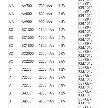
Baterai isi ulang NIMH
UL / CE /
A A
AA700
700mAh
1.2V
ICEL1010
UL / CE /
Baterai Isi Ulang NiCd
A A
AA800
800mAh
3.6V
ICEL1010
UL / CE /
A A
AA900
900mAh
4.8V
ICEL1010
Pengisi Daya Baterai LCD
UL / CE /
SC
SC1300
1300mAh
1.2V
ICEL1010
Paket Baterai Nimh
UL / CE /
SC
SC1500
1500mAh
2.4V
ICEL1010
UL / CE /
Kemasan Baterai Bagus
SC
SC1800
1800mAh
4.8V
ICEL1010
UL / CE /
SC
SC2000
2000mAh
6.0V
ICEL1010
Paket Baterai Lithium Ion
UL / CE /
SC
SC2200
2200mAh
3.6V
ICEL1010
Baterai Senter Isi Ulang
UL / CE /
C
C2200
2200mAh
1.2V
ICEL1010
UL / CE /
darurat pencahayaan baterai
C
C2500
2500mAh
3.6V
ICEL1010
UL / CE /
C
C2800
2800mAh
4.8V
ICEL1010
Baterai Li Mno2
UL / CE /
D
D4000
4000mAh
1.2V
ICEL1010
Baterai Li Socl2
UL / CE /
D
D4500
4500mAh
6.0V
ICEL1010
UL / CE /