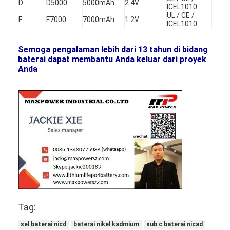
Baterai Lithium Utama
D
D5000
5000mAh
2.4V
ICEL1010
UL / CE /
F
F7000
7000mAh
1.2V
ICEL1010
Baterai Mobil Hibrida
Semoga pengalaman lebih dari 13 tahun di bidang
baterai dapat membantu Anda keluar dari proyek
Anda
Tag:
sel baterai nicd
baterai nikel kadmium
sub c baterai nicad