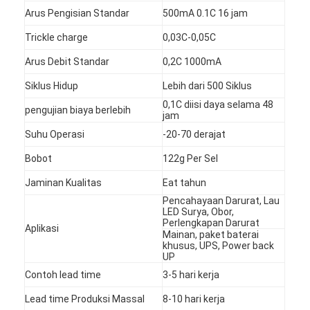
Arus Pengisian Standar
500mA 0.1C 16 jam
Trickle charge
0,03C-0,05C
Arus Debit Standar
0,2C 1000mA
Siklus Hidup
Lebih dari 500 Siklus
0,1C diisi daya selama 48
pengujian biaya berlebih
jam
Suhu Operasi
-20-70 derajat
Bobot
122g Per Sel
Jaminan Kualitas
Eat tahun
Pencahayaan Darurat, Lau
LED Surya, Obor,
Perlengkapan Darurat
Aplikasi
Rumah
Mainan, paket baterai
khusus, UPS, Power back
UP
Produk
Contoh lead time
3-5 hari kerja
Tentang kami
Lead time Produksi Massal
8-10 hari kerja