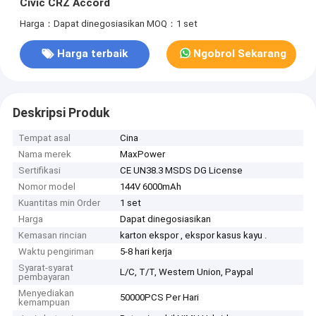
Civic CRZ Accord
Harga：Dapat dinegosiasikan
MOQ：1 set
Harga terbaik
Ngobrol Sekarang
Deskripsi Produk
Tempat asal
Cina
Nama merek
MaxPower
Sertifikasi
CE UN38.3 MSDS DG License
Nomor model
144V 6000mAh
Kuantitas min Order
1 set
Harga
Dapat dinegosiasikan
Kemasan rincian
karton ekspor , ekspor kasus kayu .
Waktu pengiriman
5-8 hari kerja
Syarat-syarat
L/C, T/T, Western Union, Paypal
pembayaran
Menyediakan
50000PCS Per Hari
kemampuan