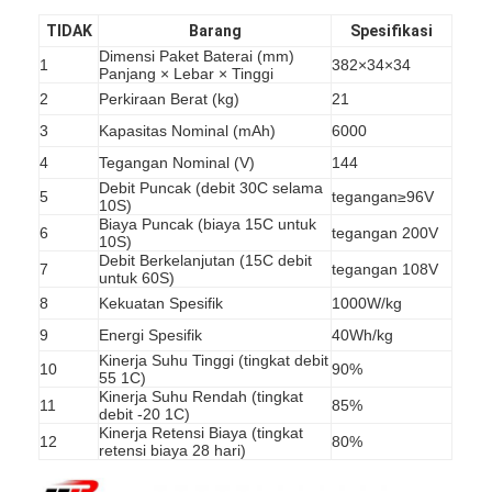
TIDAK
Barang
Spesifikasi
Dimensi Paket Baterai (mm)
1
382×34×34
Panjang × Lebar × Tinggi
2
Perkiraan Berat (kg)
21
3
Kapasitas Nominal (mAh)
6000
4
Tegangan Nominal (V)
144
Debit Puncak (debit 30C selama
5
tegangan≥96V
10S)
Biaya Puncak (biaya 15C untuk
6
tegangan 200V
10S)
Debit Berkelanjutan (15C debit
7
tegangan 108V
untuk 60S)
8
Kekuatan Spesifik
1000W/kg
9
Energi Spesifik
40Wh/kg
Kinerja Suhu Tinggi (tingkat debit
Rumah
10
90%
55 1C)
Kinerja Suhu Rendah (tingkat
11
85%
debit -20 1C)
Produk
Kinerja Retensi Biaya (tingkat
12
80%
retensi biaya 28 hari)
Tentang kami