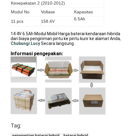
Kesepakatan 2 (2010-2012)
Baterai isi ulang NIMH
Modul No.
Voltase
Kapasitas
Baterai Isi Ulang NiCd
6.5Ah
11 pcs
158.4V
Pengisi Daya Baterai LCD
14.4V 6.5Ah Modul Mobil Harga baterai kendaraan hibrida
dan biaya pengiriman pintu ke pintu kurir ke alamat Anda,
C
hubungi Lucy
Secara langsung .
Paket Baterai Nimh
Informasi pengepakan:
Kemasan Baterai Bagus
Paket Baterai Lithium Ion
Baterai Senter Isi Ulang
darurat pencahayaan baterai
Baterai Li Mno2
Baterai Li Socl2
Tag:
penggantian baterai hybrid
baterai hybrid