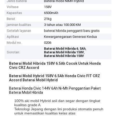
Jenis baterai
Baterai mobil NIMH Hybrid
Voltase
158V
Kapasitas
6500mAh
Berat
21kg
jaminan kualitas
3 tahun atau 100.000 KM
Setelah layanan
baterai hibrida pengganti baru gratis
Aplikasi
Kewarganegaraan Generasi Kedua
Modul no.
0206
,
,
Baterai Mobil Hibrida 6
5Ah
Sorotan:
,
Baterai Mobil Hibrida 158V
Baterai Mobil Hibrida 158V
Baterai Mobil Hibrida 158V 6.5Ah Cocok Untuk Honda
Civic CRZ Accord
Baterai Mobil Hybrid 158V 6.5Ah Honda Civic FIT CRZ
Accord Baterai Mobil Hybrid
Baterai Honda Civic 144V 6Ah Ni-Mh Penggantian Paket
Baterai Mobil Hibrida
100% aki mobil Hybrid asli dan segar dengan tingkat
kualitas grade A
Teknologi Jepang dengan lini produksi otomatis penuh
untuk memastikan kualitas kelas atas