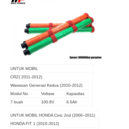
Tur Pabrik
Kontrol kualitas
Hubungi kami
Berita
Ngobrol Sekarang
UNTUK MOBIL
CRZ( 2011-2012)
Baterai LiFePO4 Lithium
Wawasan Generasi Kedua (2010-2012)
Modul No.
Voltase
Kapasitas
Baterai Isi Ulang Lithium Ion
7 buah
100.8V
6.5Ah
Lithium Polymer Battery
UNTUK MOBIL HONDA Civic 2nd (2006~2011)
Baterai Penyianan Energi
HONDA FIT 1 (2010-2012)