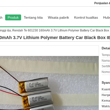
Penjualan
ah
Produk
Tentang kita
Wisata pabrik
Kontrol kualitas
Hub
inggi &a; Rendah Te 601230 160mAh 3.7V Lithium Polymer Battery Car Black Bo
0mAh 3.7V Lithium Polymer Battery Car Black Box 
Deta
Tempa
Nama 
Sertifi
Nomor
Syar
Kuant
Harga
Kemas
Waktu