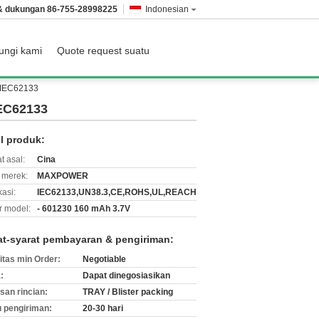
 & dukungan
86-755-28998225
Indonesian
ungi kami
Quote request suatu
x IEC62133
IEC62133
il produk:
t asal:
Cina
merek:
MAXPOWER
kasi:
IEC62133,UN38.3,CE,ROHS,UL,REACH
 model:
- 601230 160 mAh 3.7V
at-syarat pembayaran & pengiriman:
itas min Order:
Negotiable
:
Dapat dinegosiasikan
an rincian:
TRAY / Blister packing
 pengiriman:
20-30 hari