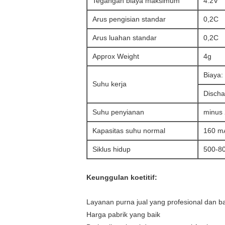
Tegangan biaya maksimum
4.2V
Arus pengisian standar
0,2C
Arus luahan standar
0,2C
Approx Weight
4g
Biaya:
Suhu kerja
Discha
Suhu penyianan
minus 
Kapasitas suhu normal
160 m
Siklus hidup
500-80
Keunggulan koetitif:
Layanan purna jual yang profesional dan b
Harga pabrik yang baik