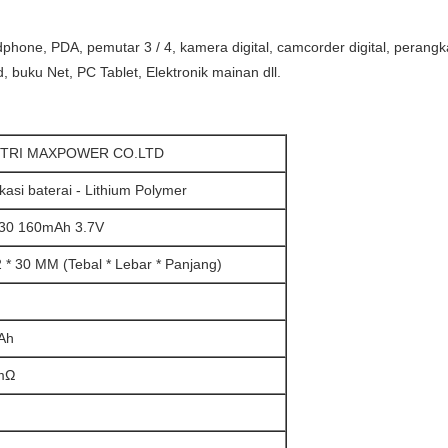
adphone, PDA, pemutar 3 / 4, kamera digital, camcorder digital, perang
buku Net, PC Tablet, Elektronik mainan dll.
STRI MAXPOWER CO.LTD
ikasi baterai - Lithium Polymer
230 160mAh 3.7V
2 * 30 MM (Tebal * Lebar * Panjang)
Ah
mΩ