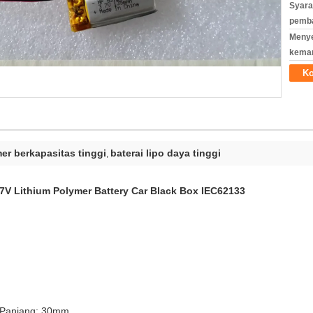
Syara
pemb
Meny
kema
Ko
mer berkapasitas tinggi
baterai lipo daya tinggi
,
7V Lithium Polymer Battery Car Black Box IEC62133
 Panjang: 30mm