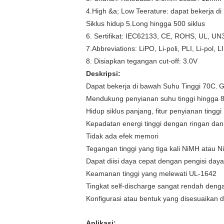
4.High &a; Low Teerature: dapat bekerja 
Siklus hidup 5.Long hingga 500 siklus
6. Sertifikat: IEC62133, CE, ROHS, UL, U
7.Abbreviations: LiPO, Li-poli, PLI, Li-pol, L
8. Disiapkan tegangan cut-off: 3.0V
Deskripsi:
Dapat bekerja di bawah Suhu Tinggi 70C.
G
Mendukung penyianan suhu tinggi hingga 
Hidup siklus panjang, fitur penyianan tinggi
Kepadatan energi tinggi dengan ringan dan
Tidak ada efek memori
Tegangan tinggi yang tiga kali NiMH atau N
Dapat diisi daya cepat dengan pengisi daya
Keamanan tinggi yang melewati UL-1642
Tingkat self-discharge sangat rendah den
Konfigurasi atau bentuk yang disesuaikan d
Aplikasi: