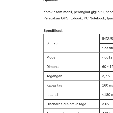
Kotak hitam mobil, perangkat gigi biru, he
Pelacakan GPS, E-book, PC Notebook, Ipad, 
Spesifikasi:
INDU
Bitmap
Spesif
Model
- 601
Dimensi
60 * 1
Tegangan
3,7 V
Kapasitas
160 m
Iedansi
<180 
Discharge cut-off voltage
3.0V