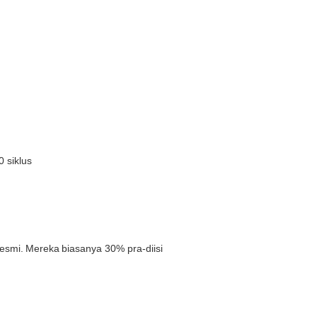
 siklus
esmi.
Mereka
biasanya 30% pra-diisi