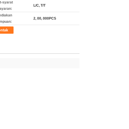
t-syarat
L/C, T/T
ayaran:
ediakan
2, 00, 000PCS
mpuan:
ntak