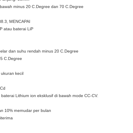
di bawah minus 20 C.Degree dan 70 C.Degree
N38.3, MENCAPAI
IP atau baterai LiP
elar dan suhu rendah minus 20 C.Degree
85 C.Degree
 ukuran kecil
iCd
 baterai Lithium ion eksklusif di bawah mode CC-CV.
gan 10% memudar per bulan
iterima