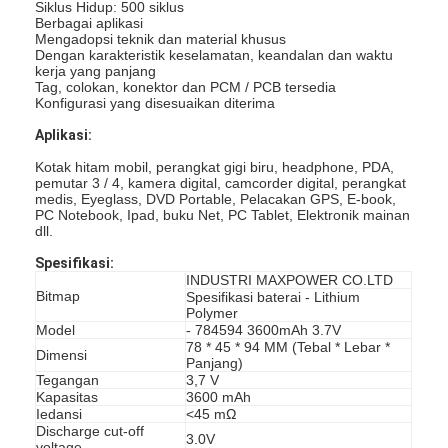
Siklus Hidup: 500 siklus
Berbagai aplikasi
Mengadopsi teknik dan material khusus
Dengan karakteristik keselamatan, keandalan dan waktu
kerja yang panjang
Tag, colokan, konektor dan PCM / PCB tersedia
Konfigurasi yang disesuaikan diterima
Aplikasi:
Kotak hitam mobil, perangkat gigi biru, headphone, PDA,
pemutar 3 / 4, kamera digital, camcorder digital, perangkat
medis, Eyeglass, DVD Portable, Pelacakan GPS, E-book,
PC Notebook, Ipad, buku Net, PC Tablet, Elektronik mainan
dll.
Spesifikasi:
INDUSTRI MAXPOWER CO.LTD
Bitmap
Spesifikasi baterai - Lithium
Polymer
Model
- 784594 3600mAh 3.7V
78 * 45 * 94 MM (Tebal * Lebar *
Dimensi
Panjang)
Tegangan
3,7 V
Kapasitas
3600 mAh
Iedansi
<45 mΩ
Discharge cut-off
3.0V
voltage