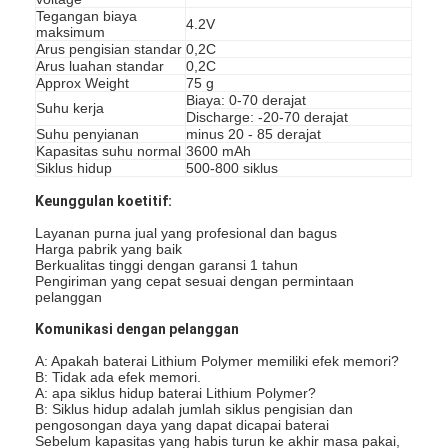
Tegangan biaya
4.2V
maksimum
Arus pengisian standar
0,2C
Arus luahan standar
0,2C
Approx Weight
75 g
Biaya: 0-70 derajat
Suhu kerja
Discharge: -20-70 derajat
Suhu penyianan
minus 20 - 85 derajat
Kapasitas suhu normal
3600 mAh
Siklus hidup
500-800 siklus
Keunggulan koetitif:
Layanan purna jual yang profesional dan bagus
Harga pabrik yang baik
Berkualitas tinggi dengan garansi 1 tahun
Pengiriman yang cepat sesuai dengan permintaan
pelanggan
Komunikasi dengan pelanggan
Rumah
A: Apakah baterai Lithium Polymer memiliki efek memori?
B: Tidak ada efek memori.
Produk
A: apa siklus hidup baterai Lithium Polymer?
B: Siklus hidup adalah jumlah siklus pengisian dan
Tentang kami
pengosongan daya yang dapat dicapai baterai
Sebelum kapasitas yang habis turun ke akhir masa pakai,