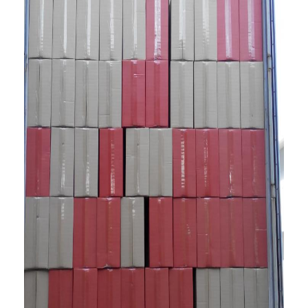
Baterai isi ulang NIMH
Baterai Isi Ulang NiCd
Pengisi Daya Baterai LCD
Paket Baterai Nimh
Kemasan Baterai Bagus
Paket Baterai Lithium Ion
Baterai Senter Isi Ulang
darurat pencahayaan baterai
Baterai Li Mno2
Baterai Li Socl2