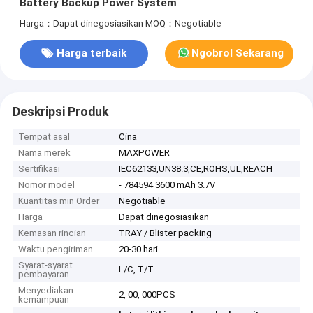
Battery Backup Power System
Harga：Dapat dinegosiasikan
MOQ：Negotiable
Harga terbaik
Ngobrol Sekarang
Deskripsi Produk
Tempat asal
Cina
Nama merek
MAXPOWER
Sertifikasi
IEC62133,UN38.3,CE,ROHS,UL,REACH
Nomor model
- 784594 3600 mAh 3.7V
Kuantitas min Order
Negotiable
Harga
Dapat dinegosiasikan
Kemasan rincian
TRAY / Blister packing
Waktu pengiriman
20-30 hari
Syarat-syarat
L/C, T/T
pembayaran
Menyediakan
2, 00, 000PCS
kemampuan