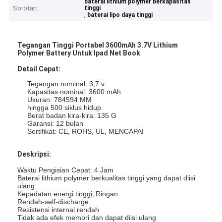
baterai lithium polymer berkapasitas
Sorotan:
tinggi
,
baterai lipo daya tinggi
Tegangan Tinggi Portabel 3600mAh 3.7V Lithium
Polymer Battery Untuk Ipad Net Book
Detail Cepat:
Tegangan nominal: 3,7 v
Kapasitas nominal: 3600 mAh
Ukuran: 784594 MM
hingga 500 siklus hidup
Berat badan kira-kira: 135 G
Garansi: 12 bulan
Sertifikat: CE, ROHS, UL, MENCAPAI
Deskripsi:
Waktu Pengisian Cepat: 4 Jam
Baterai lithium polymer berkualitas tinggi yang dapat diisi
ulang
Kepadatan energi tinggi,
Ringan
Rendah-self-discharge
Resistensi internal rendah
Tidak ada efek memori dan dapat diisi ulang