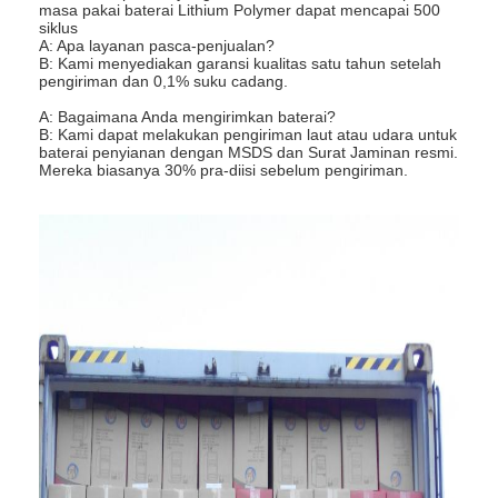
masa pakai baterai Lithium Polymer dapat mencapai 500
Tur Pabrik
siklus
A: Apa layanan pasca-penjualan?
B: Kami menyediakan garansi kualitas satu tahun setelah
Kontrol kualitas
pengiriman dan 0,1% suku cadang.
A: Bagaimana Anda mengirimkan baterai?
Hubungi kami
B: Kami dapat melakukan pengiriman laut atau udara untuk
baterai penyianan dengan MSDS dan Surat Jaminan resmi.
Berita
Mereka biasanya 30% pra-diisi sebelum pengiriman.
Ngobrol Sekarang
Baterai LiFePO4 Lithium
Baterai Isi Ulang Lithium Ion
Lithium Polymer Battery
Baterai Penyianan Energi