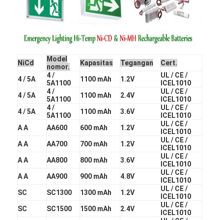
Baterai Lithium Utama
Baterai Mobil Hibrida
Model
NiCd
Kapasitas
Tegangan
Cert.
nomor.
4 /
UL / CE /
4 / 5A
1100 mAh
1.2V
5A1100
ICEL1010
4 /
UL / CE /
4 / 5A
1100 mAh
2.4V
5A1100
ICEL1010
4 /
UL / CE /
4 / 5A
1100 mAh
3.6V
5A1100
ICEL1010
UL / CE /
A A
AA600
600 mAh
1.2V
ICEL1010
UL / CE /
A A
AA700
700 mAh
1.2V
ICEL1010
UL / CE /
A A
AA800
800 mAh
3.6V
ICEL1010
UL / CE /
A A
AA900
900 mAh
4.8V
ICEL1010
UL / CE /
SC
SC1300
1300 mAh
1.2V
ICEL1010
UL / CE /
SC
SC1500
1500 mAh
2.4V
ICEL1010