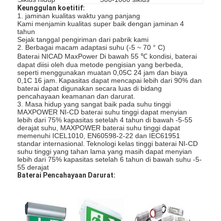
Baterai isi ulang NIMH
Keunggulan koetitif:
1. jaminan kualitas waktu yang panjang
Kami menjamin kualitas super baik dengan jaminan 4
Baterai Isi Ulang NiCd
tahun
Sejak tanggal pengiriman dari pabrik kami
2. Berbagai macam adaptasi suhu (-5 ~ 70 ° C)
Pengisi Daya Baterai LCD
Baterai NICAD MaxPower Di bawah 55 ℃ kondisi, baterai
dapat diisi oleh dua metode pengisian yang berbeda,
Paket Baterai Nimh
seperti menggunakan muatan 0,05C 24 jam dan biaya
0,1C 16 jam.
Kapasitas dapat mencapai lebih dari 90% dan
baterai dapat digunakan secara luas di bidang
Kemasan Baterai Bagus
pencahayaan keamanan dan darurat.
3. Masa hidup yang sangat baik pada suhu tinggi
MAXPOWER NI-CD baterai suhu tinggi dapat menyian
Paket Baterai Lithium Ion
lebih dari 75% kapasitas setelah 4 tahun di bawah -5-55
derajat suhu, MAXPOWER baterai suhu tinggi dapat
memenuhi ICEL1010, EN60598-2-22 dan IEC61951
Baterai Senter Isi Ulang
standar internasional.
Teknologi kelas tinggi baterai NI-CD
suhu tinggi yang tahan lama yang masih dapat menyian
darurat pencahayaan baterai
lebih dari 75% kapasitas setelah 6 tahun di bawah suhu -5-
55 derajat
Baterai Pencahayaan Darurat:
Baterai Li Mno2
Baterai Li Socl2