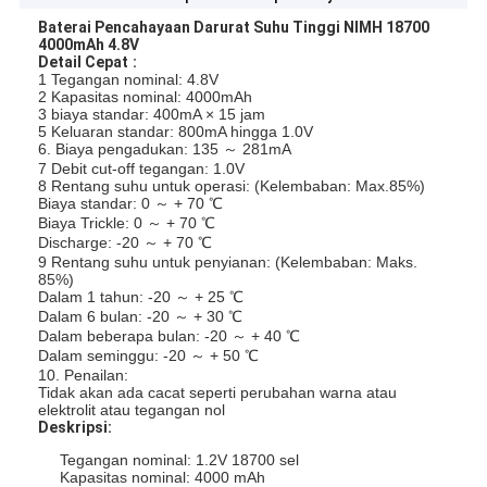
Baterai Pencahayaan Darurat Suhu Tinggi NIMH 18700
4000mAh 4.8V
Detail Cepat
:
1 Tegangan nominal: 4.8V
2 Kapasitas nominal: 4000mAh
3 biaya standar: 400mA × 15 jam
5 Keluaran standar: 800mA hingga 1.0V
6. Biaya pengadukan: 135 ～ 281mA
7 Debit cut-off tegangan: 1.0V
8 Rentang suhu untuk operasi: (Kelembaban: Max.85%)
Biaya standar: 0 ～ + 70 ℃
Biaya Trickle: 0 ～ + 70 ℃
Discharge: -20 ～ + 70 ℃
9 Rentang suhu untuk penyianan: (Kelembaban: Maks.
85%)
Dalam 1 tahun: -20 ～ + 25 ℃
Dalam 6 bulan: -20 ～ + 30 ℃
Dalam beberapa bulan: -20 ～ + 40 ℃
Dalam seminggu: -20 ～ + 50 ℃
10. Penailan:
Tidak akan ada cacat seperti perubahan warna atau
elektrolit atau tegangan nol
Deskripsi:
Tegangan nominal: 1.2V 18700 sel
Kapasitas nominal: 4000 mAh