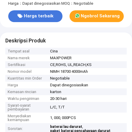
Harga：Dapat dinegosiasikan
MOQ：Negotiable
Harga terbaik
Ngobrol Sekarang
Deskripsi Produk
Tempat asal
Cina
Nama merek
MAXPOWER
Sertifikasi
CE,ROHS, UL,REACH,KS
Nomor model
NIMH 18700 4000mAh
Kuantitas min Order
Negotiable
Harga
Dapat dinegosiasikan
Kemasan rincian
karton
Waktu pengiriman
20-30 hari
Syarat-syarat
L/C, T/T
pembayaran
Menyediakan
1, 000, 000PCS
kemampuan
,
baterai lau darurat
Sorotan:
paket baterai pencahayaan darurat