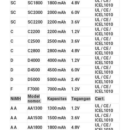
UL / CE /
SC
SC1800
1800 mAh
4.8V
ICEL1010
UL / CE /
SC
SC2000
2000 mAh
6.0V
ICEL1010
UL / CE /
SC
SC2200
2200 mAh
3.6V
ICEL1010
UL / CE /
C
C2200
2200 mAh
1.2V
ICEL1010
UL / CE /
C
C2500
2500 mAh
3.6V
ICEL1010
UL / CE /
C
C2800
2800 mAh
4.8V
ICEL1010
UL / CE /
D
D4000
4000 mAh
1.2V
ICEL1010
UL / CE /
D
D4500
4500 mAh
6.0V
ICEL1010
UL / CE /
D
D5000
5000 mAh
2.4V
ICEL1010
UL / CE /
F
F7000
7000 mAh
1.2V
ICEL1010
Model
NiMH
Kapasitas
Tegangan
Cert.
nomor.
UL / CE /
A A
AA1300
1300 mAh
1.2V
ICEL1010
UL / CE /
A A
AA1500
1500 mAh
3.6V
ICEL1010
UL / CE /
A A
AA1800
1800 mAh
4.8V
ICEL1010