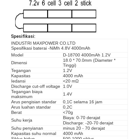
Tur Pabrik
Kontrol kualitas
Hubungi kami
Spesifikasi:
INDUSTRI MAXPOWER CO.LTD
Berita
Spesifikasi baterai -NiMh 4.8V 4000mAh
Model
D-18700 4000mAh 1.2V
18.0 * 70.0mm (Diameter *
Ngobrol Sekarang
Dimensi
Tinggi)
Tegangan
1.2V
Kapasitas
4000 mAh
Iedansi
<20 mΩ
Discharge cut-off voltage
1.0V
Baterai LiFePO4 Lithium
Tegangan biaya
1.4V
maksimum
Baterai Isi Ulang Lithium Ion
Arus pengisian standar
0,1C selama 16 jam
Arus luahan standar
0,2C
Berat
<70g
Lithium Polymer Battery
Biaya: 0-70 derajat
Suhu kerja
Discharge: -20-70 derajat
Suhu penyianan
minus 20 - 70 derajat
Baterai Penyianan Energi
Kapasitas suhu normal
4000 mAh
Siklus hidup
500-1000 siklus