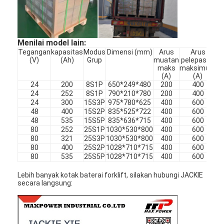
Tur Pabrik
Kontrol kualitas
Menilai model lain:
Tegangan
kapasitas
Modus
Dimensi (mm)
Arus
Arus
Hubungi kami
(V)
(Ah)
Grup
muatan
pelepasan
maks
maksimum
Berita
(A)
(A)
24
200
8S1P
650*249*480
200
400
24
252
8S1P
790*210*780
200
400
Ngobrol Sekarang
24
300
15S3P
975*780*625
400
600
48
400
15S2P
835*525*722
400
600
48
535
15S5P
835*636*715
400
600
80
252
25S1P
1030*530*800
400
600
80
321
25S3P
1030*530*800
400
600
Baterai LiFePO4 Lithium
80
400
25S2P
1028*710*715
400
600
80
535
25S5P
1028*710*715
400
600
Baterai Isi Ulang Lithium Ion
Lebih banyak kotak baterai forklift, silakan hubungi JACKIE
secara langsung:
Lithium Polymer Battery
Baterai Penyianan Energi