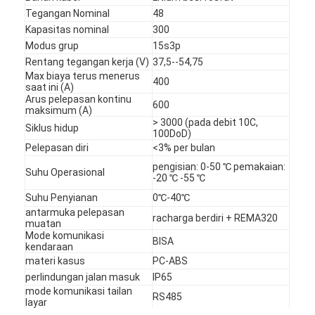
Tegangan Nominal
48
Kapasitas nominal
300
Modus grup
15s3p
Rentang tegangan kerja (V)
37,5--54,75
Max biaya terus menerus
400
saat ini (A)
Arus pelepasan kontinu
600
maksimum (A)
> 3000 (pada debit 10C,
Siklus hidup
100DoD)
Pelepasan diri
<3% per bulan
pengisian: 0-50 ℃ pemakaian:
Suhu Operasional
-20 ℃ -55 ℃
Suhu Penyianan
0℃-40℃
antarmuka pelepasan
racharga berdiri + REMA320
muatan
Mode komunikasi
BISA
kendaraan
materi kasus
PC-ABS
perlindungan jalan masuk
IP65
mode komunikasi tailan
RS485
layar