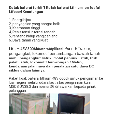
Ukuran (mm)
975*780*625
Berat (kg)
400
Kotak baterai forklift Kotak baterai Lithium Ion fosfat
Lifepo4 Keuntungan
:
1, Energi hijau
2, penyegelan yang sangat baik
3, Keamanan tinggi
4, Resistansi internal rendah
5, rentang hidup yang panjang
6, Daya tahan yang kuat
Traktor,
Litium 48V 300Ah
baterai
Aplikasi: forklift
pengangkut, lokomotif penambangan bawah tanah
mobil pengangkut listrik, mobil penuuk listrik, truk
palet listrik, lokomotif terowongan / Metro,
kendaraan jalan raya dan peralatan catu daya DC
siklus dalam lainnya.
Paket koak baterai lithium 48V cocok untuk pengiriman ke
luar negeri melalui udara laut atau pengiriman kurir.
Rumah
MSDS UN38.3 dan lisensi DG ditawarkan kepada pihak
pelanggan.
Produk
Tentang kami