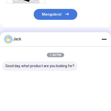
Mengobrol
Rekomendasi Produk
Jack
1:26 PM
Good day, what product are you looking for?
Baterai LiFePO4
26650 3600mAh 3.2V
Sel baterai lif
Berkinerja Tinggi
Lithium LiFePO4
lithium 3.2 V 
51.2V 100Ah untuk
Baterai 2000 Kali
3214015Ah
penyimpanan energi
Umur Siklus Panjang
Harga terbaik
Harga terbaik
Harga terb