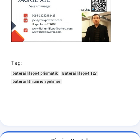
Baterai isi ulang NIMH
Baterai Isi Ulang NiCd
Pengisi Daya Baterai LCD
Paket Baterai Nimh
Kemasan Baterai Bagus
Tag:
Paket Baterai Lithium Ion
baterai lifepo4 prismatik
Baterai lifepo4 12v
baterai lithium ion polimer
Baterai Senter Isi Ulang
darurat pencahayaan baterai
Baterai Li Mno2
Baterai Li Socl2