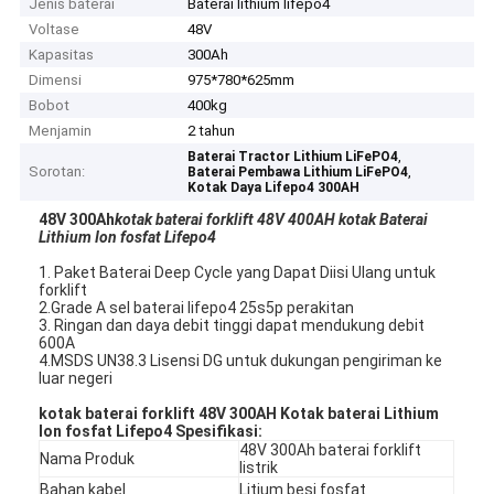
Jenis baterai
Baterai lithium lifepo4
Voltase
48V
Kapasitas
300Ah
Dimensi
975*780*625mm
Bobot
400kg
Menjamin
2 tahun
,
Baterai Tractor Lithium LiFePO4
Sorotan:
,
Baterai Pembawa Lithium LiFePO4
Kotak Daya Lifepo4 300AH
48V 300Ah
kotak baterai forklift 48V 400AH kotak Baterai
Lithium Ion fosfat Lifepo4
1. Paket Baterai Deep Cycle yang Dapat Diisi Ulang untuk
forklift
2.Grade A sel baterai lifepo4 25s5p perakitan
3. Ringan dan daya debit tinggi dapat mendukung debit
600A
4.MSDS UN38.3 Lisensi DG untuk dukungan pengiriman ke
luar negeri
kotak baterai forklift 48V 300AH Kotak baterai Lithium
Ion fosfat Lifepo4 Spesifikasi:
48V 300Ah baterai forklift
Nama Produk
listrik
Bahan kabel
Litium besi fosfat