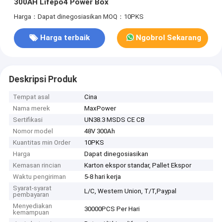
300AH Lifepo4 Power Box
Harga：Dapat dinegosiasikan
MOQ：10PKS
Harga terbaik
Ngobrol Sekarang
Deskripsi Produk
Tempat asal
Cina
Nama merek
MaxPower
Sertifikasi
UN38.3 MSDS CE CB
Nomor model
48V 300Ah
Kuantitas min Order
10PKS
Harga
Dapat dinegosiasikan
Kemasan rincian
Karton ekspor standar, Pallet Ekspor
Waktu pengiriman
5-8 hari kerja
Syarat-syarat
L/C, Western Union, T/T,Paypal
pembayaran
Menyediakan
30000PCS Per Hari
kemampuan