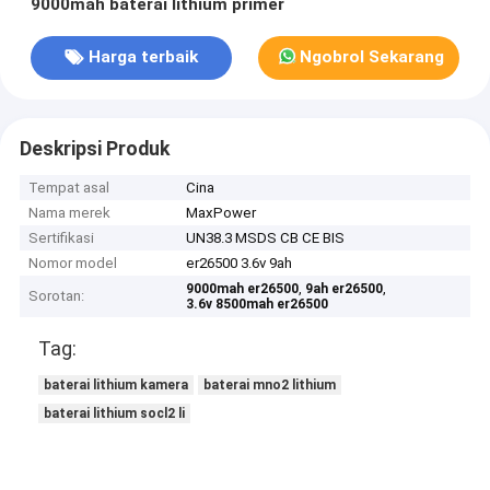
9000mah baterai lithium primer
Harga terbaik
Ngobrol Sekarang
Deskripsi Produk
Tempat asal
Cina
Nama merek
MaxPower
Sertifikasi
UN38.3 MSDS CB CE BIS
Nomor model
er26500 3.6v 9ah
,
,
9000mah er26500
9ah er26500
Sorotan:
3.6v 8500mah er26500
Tag:
baterai lithium kamera
baterai mno2 lithium
baterai lithium socl2 li